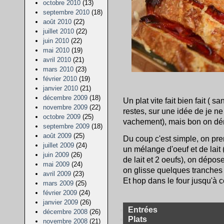
octobre 2010
(13)
septembre 2010
(18)
août 2010
(22)
juillet 2010
(22)
juin 2010
(22)
mai 2010
(19)
avril 2010
(21)
mars 2010
(23)
février 2010
(19)
janvier 2010
(21)
décembre 2009
(18)
Un plat vite fait bien fait ( s
novembre 2009
(22)
restes, sur une idée de je n
octobre 2009
(25)
vachement), mais bon on dém
septembre 2009
(18)
août 2009
(25)
Du coup c'est simple, on pr
juillet 2009
(24)
un mélange d'oeuf et de lait 
juin 2009
(26)
de lait et 2 oeufs), on dépos
mai 2009
(24)
on glisse quelques tranches 
avril 2009
(23)
Et hop dans le four jusqu'à c
mars 2009
(25)
février 2009
(24)
janvier 2009
(26)
Entrées
décembre 2008
(26)
Plats
novembre 2008
(21)