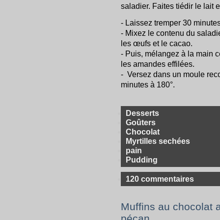
saladier. Faites tiédir le lait
- Laissez tremper 30 minute
- Mixez le contenu du saladie
les œufs et le cacao.
- Puis, mélangez à la main ce
les amandes effilées.
- Versez dans un moule recou
minutes à 180°.
Desserts
Goûters
Chocolat
Myrtilles sechées
pain
Pudding
120 commentaires
Muffins au chocolat 
pécan