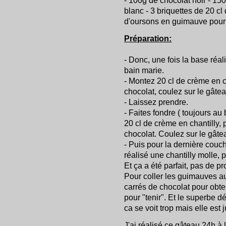
- 100g de chocolat noir - 150
blanc - 3 briquettes de 20 cl
d'oursons en guimauve pour l
Préparation:
- Donc, une fois la base réali
bain marie.
- Montez 20 cl de crème en c
chocolat, coulez sur le gâtea
- Laissez prendre.
- Faites fondre ( toujours au 
20 cl de crème en chantilly,
chocolat. Coulez sur le gâte
- Puis pour la dernière couch
réalisé une chantilly molle, 
Et ça a été parfait, pas de 
Pour coller les guimauves aut
carrés de chocolat pour obte
pour "tenir". Et le superbe d
ca se voit trop mais elle est 
J'ai réalisé ce gâteau 24h à 