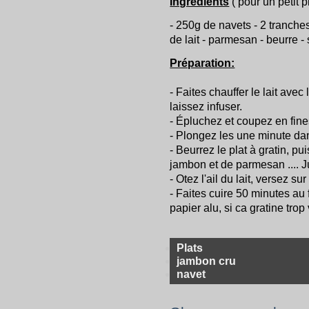
Ingrédients
( pour un petit pl
- 250g de navets - 2 tranches
de lait - parmesan - beurre - 
Préparation:
- Faites chauffer le lait ave
laissez infuser.
- Épluchez et coupez en fine
- Plongez les une minute dan
- Beurrez le plat à gratin, p
jambon et de parmesan .... 
- Otez l'ail du lait, versez su
- Faites cuire 50 minutes au
papier alu, si ca gratine trop 
Plats
jambon cru
navet