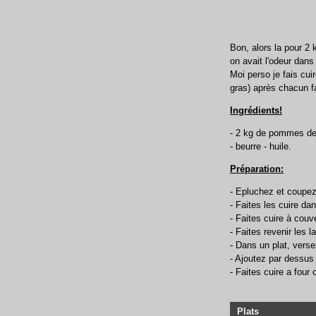
Bon, alors la pour 2 
on avait l'odeur dans
Moi perso je fais cu
gras) après chacun f
Ingrédients!
- 2 kg de pommes de t
- beurre - huile.
Préparation:
- Epluchez et coupe
- Faites les cuire da
- Faites cuire à couve
- Faites revenir les 
- Dans un plat, vers
- Ajoutez par dessus 
- Faites cuire a four
Plats