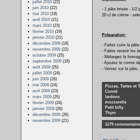
juillet 2010
(22)
juin 2010
(22)
- 1 pâte brisée - 1/2 
mai 2010
(19)
20 cl de crème - sele
avril 2010
(21)
mars 2010
(23)
février 2010
(19)
Préparation:
janvier 2010
(21)
décembre 2009
(18)
- Faites cuire la pât
novembre 2009
(22)
- Faites revenir les 
octobre 2009
(25)
- Mélangez le fromag
septembre 2009
(18)
- Ajoutez le comté r
août 2009
(25)
- Versez sur la pâte,
juillet 2009
(24)
juin 2009
(26)
mai 2009
(24)
Pizzas, Tartes et 
avril 2009
(23)
Comté
lardons
mars 2009
(25)
mozzarella
février 2009
(24)
Petit billy
janvier 2009
(26)
Thym
décembre 2008
(26)
novembre 2008
(21)
1179 commentaire