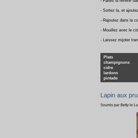
- Faites la revenir dan
- Sortez la, et ajou
- Rajoutez dans la c
- Mouillez avec le ci
- Laissez mijoter tra
Plats
champignons
cidre
lardons
pintade
Lapin aux pr
Soumis par Betty le L