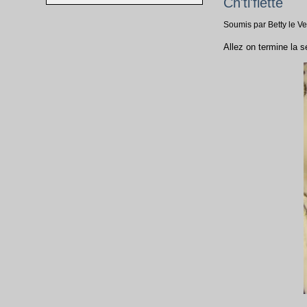
Ch'ti'flette
Soumis par Betty le 
Allez on termine la s