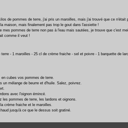
kilos de pommes de terre, j'ai pris un maroilles, mais j'ai trouvé que ce n'était
 la maison, mais finalement pas trop le gout dans l'assiette !
ire mes pommes de terre non pas à l'eau mais sautées, je trouve que c'est meil
ait comme il veut !
erre - 1 maroilles - 25 cl de crème fraiche - sel et poivre - 1 barquette de la
z en cubes vos pommes de terre.
ns un mélange de beurre et d'huile. Salez, poivrez.
rt.
lardons avec l'oignon émincé.
ez les pommes de terre, les lardons et oignons.
la crème fraiche et le maroilles.
 chaud jusqu'à ce que le dessus soit gratiné.