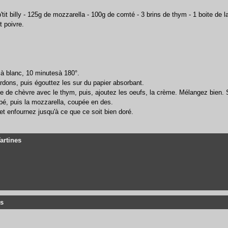
p'tit billy - 125g de mozzarella - 100g de comté - 3 brins de thym - 1 boite de l
t poivre.
e à blanc, 10 minutesà 180°.
lardons, puis égouttez les sur du papier absorbant.
e de chèvre avec le thym, puis, ajoutez les oeufs, la crème. Mélangez bien. S
âpé, puis la mozzarella, coupée en des.
 et enfournez jusqu'à ce que ce soit bien doré.
Tartines
s