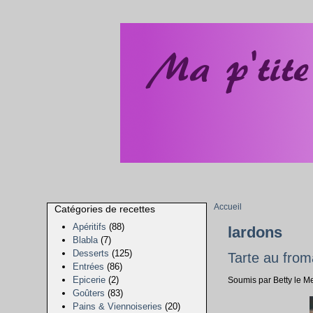
Accueil
Catégories de recettes
Apéritifs
(88)
lardons
Blabla
(7)
Desserts
(125)
Tarte au fro
Entrées
(86)
Epicerie
(2)
Soumis par Betty le Me
Goûters
(83)
Pains & Viennoiseries
(20)