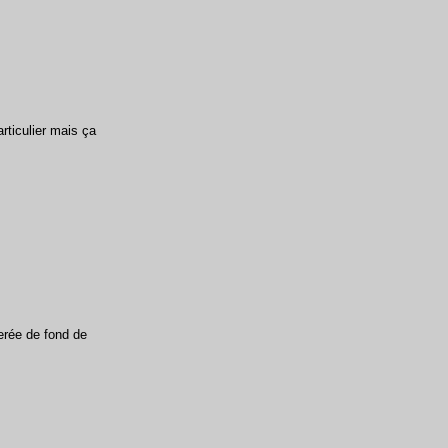
articulier mais ça
lerée de fond de