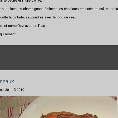
s le beurre et l'huile d'olive.
tez a la place les champignons émincés,les échalotes émincées aussi, et les l
ocotte la pintade, saupoudrez avec le fond de veau.
dre et complétez avec de l'eau.
nquillement.
uneaux
undi 30 août 2010