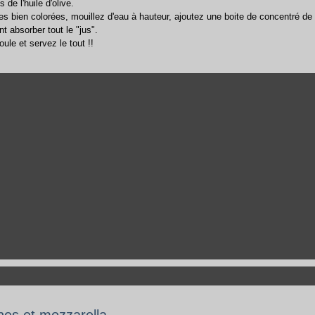
 de l'huile d'olive.
tes bien colorées, mouillez d'eau à hauteur, ajoutez une boite de concentré de
nt absorber tout le "jus".
ule et servez le tout !!
nes et mozzarella