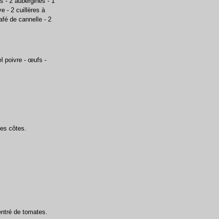
s - 2 aubergines - 1
e - 2 cuillères à
afé de cannelle - 2
l poivre - œufs -
les côtes.
entré de tomates.