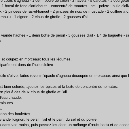
 8 côtes d'agneau - 1 demi boule de celeri - 2 navets - 5 carottes - 3 courgette
 1 bocal de fond d'artichauts - concentré de tomates - sel - poivre - huile d'oliv
 - 2 pincées de ras-el-hanout - 2 pincées de noix de muscade - 2 cuillère à c
moulu - 1 oignon - 2 clous de girofle - 2 gousses d'ail.
 viande hachée - 1 demi botte de persil - 3 gousses d'ail - 1/4 de baguette - se
s.
z et coupez en morceaux tous les légumes.
éparément dans de l'huile d'olive.
huile d'olive, faites revenir l'épaule d'agneau découpée en morceaux ainsi que 
st bien colorée, ajoutez les épices et la boite de concentré de tomates.
on piqué des deux clous de girofle et l'ail.
 d'eau chaude.
 minutes.
s.
tion des boulettes.
ande l'oignon, le persil, l'ail et le pain, du sel et du poivre.
es dans vos mains, puis passez les dans un mélange d'œufs battu et de conc