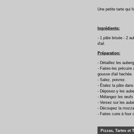
Une petite tarte qui 
Ingrédients:
- 1 pâte brisée - 2 a
d'ail.
Préparation:
- Détaillez les auber
- Faites-les précuire 
gousse d'ail hachée.
- Salez, poivrez.
- Étalez la pâte dans
- Déposez-y les aube
- Mélangez les œufs 
- Versez sur les aube
- Découpez la mozzar
- Faites cuire à four
Pizzas, Tartes et 