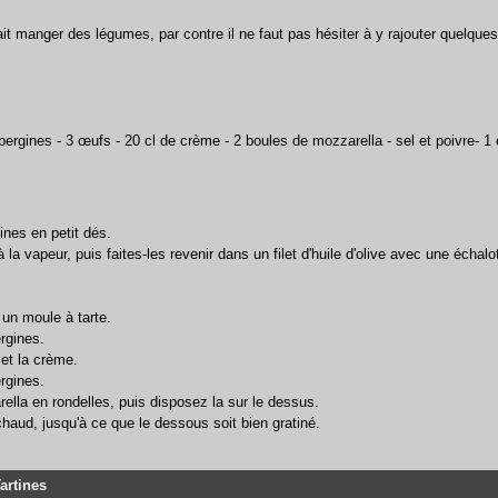
fait manger des légumes, par contre il ne faut pas hésiter à y rajouter quelque
ubergines - 3 œufs - 20 cl de crème - 2 boules de mozzarella - sel et poivre- 1
gines en petit dés.
à la vapeur, puis faites-les revenir dans un filet d'huile d'olive avec une échal
 un moule à tarte.
rgines.
et la crème.
rgines.
ella en rondelles, puis disposez la sur le dessus.
 chaud, jusqu'à ce que le dessous soit bien gratiné.
Tartines