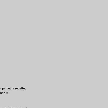
i je met la recette,
mes !!