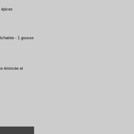
s épices
 échalote - 1 gousse
ote émincée et