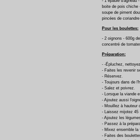
- 1 épaule d'agneau -
boite de pois chiche -
soupe de piment doux
pincées de coriandre 
Pour les boulettes:
- 2 oignons - 600g de
concentré de tomate
Préparation:
- -Épluchez, nettoye
- Faites les revenir s
- Réservez.
- Toujours dans de l'
- Salez et poivrez.
- Lorsque la viande e
- Ajoutez aussi l'oign
- Mouillez à hauteur
- Laissez mijotez 45
- Ajoutez les légume
- Passez à la prépara
- Mixez ensemble la vi
- Faites des boulett