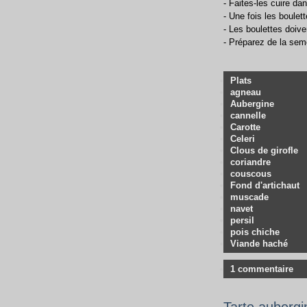
- Faites-les cuire dans
- Une fois les boulet
- Les boulettes doive
- Préparez de la semo
Plats
agneau
Aubergine
cannelle
Carotte
Celeri
Clous de girofle
coriandre
couscous
Fond d'artichaut
muscade
navet
persil
pois chiche
Viande haché
1 commentaire
Tarte aubergi