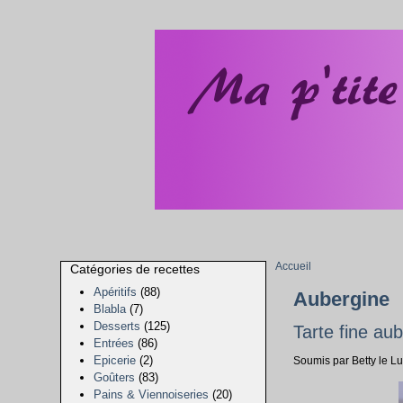
Accueil
Catégories de recettes
Apéritifs
(88)
Aubergine
Blabla
(7)
Desserts
(125)
Tarte fine au
Entrées
(86)
Epicerie
(2)
Soumis par Betty le Lu
Goûters
(83)
Pains & Viennoiseries
(20)