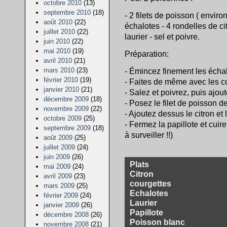
octobre 2010
(13)
septembre 2010
(18)
- 2 filets de poisson ( enviro
août 2010
(22)
échalotes - 4 rondelles de ci
juillet 2010
(22)
laurier - sel et poivre.
juin 2010
(22)
mai 2010
(19)
Préparation:
avril 2010
(21)
mars 2010
(23)
- Émincez finement les échal
février 2010
(19)
- Faites de même avec les c
janvier 2010
(21)
- Salez et poivrez, puis ajoute
décembre 2009
(18)
- Posez le filet de poisson d
novembre 2009
(22)
- Ajoutez dessus le citron et 
octobre 2009
(25)
- Fermez la papillote et cui
septembre 2009
(18)
à surveiller !!)
août 2009
(25)
juillet 2009
(24)
juin 2009
(26)
Plats
mai 2009
(24)
Citron
avril 2009
(23)
courgettes
mars 2009
(25)
Echalotes
février 2009
(24)
Laurier
janvier 2009
(26)
Papillote
décembre 2008
(26)
Poisson blanc
novembre 2008
(21)