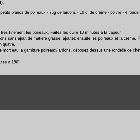
4):
 8 petits blancs de poireaux - 75g de lardons - 10 cl de crème - poivre - 4 ronde
très finement les poireaux. Faites les cuire 10 minutes à la vapeur.
rdons sans ajout de matière grasse, ajoutez ensuite les poireaux et la crème. 
n quatre.
 morceau la garniture poireaux/lardons, déposez dessus une rondelle de chè
utes à 180°