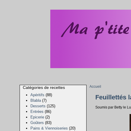
Accueil
Catégories de recettes
Apéritifs
(88)
Feuillettés 
Blabla
(7)
Desserts
(125)
Soumis par Betty le L
Entrées
(86)
Epicerie
(2)
Goûters
(83)
Pains & Viennoiseries
(20)